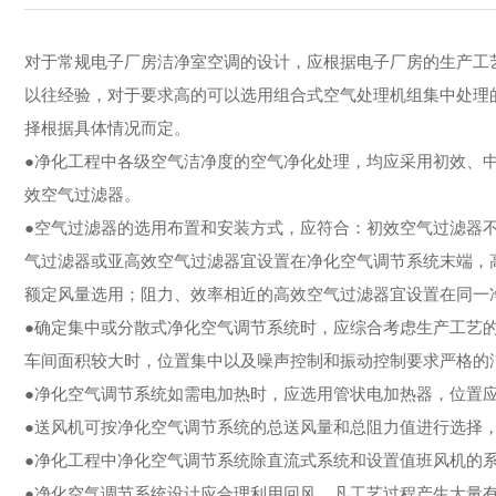
对于常规电子厂房洁净室空调的设计，应根据电子厂房的生产工
以往经验，对于要求高的可以选用组合式空气处理机组集中处理的
择根据具体情况而定。
●净化工程中各级空气洁净度的空气净化处理，均应采用初效、中
效空气过滤器。
●空气过滤器的选用布置和安装方式，应符合：初效空气过滤器
气过滤器或亚高效空气过滤器宜设置在净化空气调节系统末端，
额定风量选用；阻力、效率相近的高效空气过滤器宜设置在同一
●确定集中或分散式净化空气调节系统时，应综合考虑生产工艺
车间面积较大时，位置集中以及噪声控制和振动控制要求严格的
●净化空气调节系统如需电加热时，应选用管状电加热器，位置
●送风机可按净化空气调节系统的总送风量和总阻力值进行选择
●净化工程中净化空气调节系统除直流式系统和设置值班风机的
●净化空气调节系统设计应合理利用回风，凡工艺过程产生大量