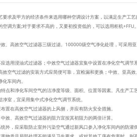
艺要求及甲方的经济条件来选用哪种空调设计方案，以满足生产工艺
空调方案;对于要求不高的，又要初投资低的，可以选用柜机+FFU
效、高效空气过滤器三级过滤。100000级空气净化处理，可采用
不应选用浸油式过滤器；中效空气过滤器宜集中设置在净化空气调节
高效空气过滤的安装方式应简便可靠，宜检漏和更换；中效、亚高效
净化车间内。
的特点和净化车间空气的洁净度等级、面积、位置等因素。凡生产工
洁净室，宜采用集中式净化空气调节系统。
应布置在高效空气过滤器的上风侧，并应有防火安全措施。
，中效、高效空气过滤器的阻力宜按其初阻力的两倍计算。
系统外，应采取防止室外污染空气通过新风口参入净化车间内的防灌
有害物质且局部处理不能满足卫生要求，或对其他工序有危害时，则