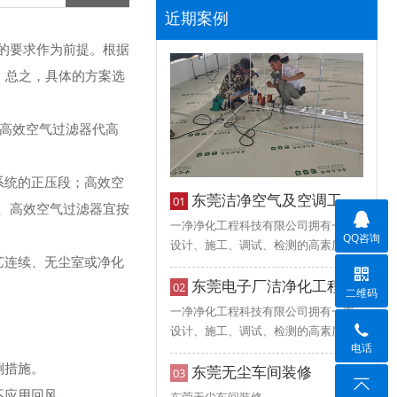
近期案例
的要求作为前提。根据
。总之，具体的方案选
亚高效空气过滤器代高
系统的正压段；高效空
东莞洁净空气及空调工程施工
01
、高效空气过滤器宜按
一净净化工程科技有限公司拥有一支
QQ咨询
设计、施工、调试、检测的高素质工
艺连续、无尘室或净化
程技术队伍，目前能够提供各种工厂
配电、无尘车间装修、洁净厂房装
东莞电子厂洁净化工程
02
二维码
修、GMP净化车间等各种工程！
一净净化工程科技有限公司拥有一支
设计、施工、调试、检测的高素质工
电话
程技术队伍，目前能够提供各种工厂
倒措施。
配电、无尘车间装修、洁净厂房装
东莞无尘车间装修
03
修、GMP净化车间等各种工程！
不应用回风。